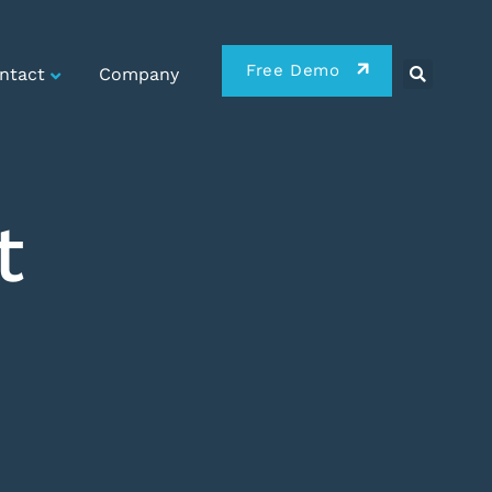
Free Demo
ntact
Company
t