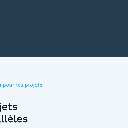
 pour les projets
jets
llèles