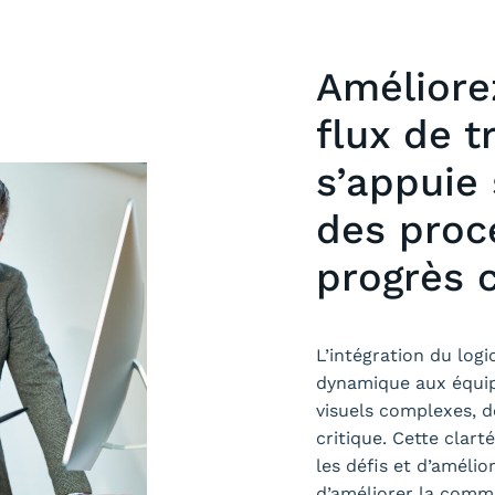
Améliore
flux de t
s’appuie 
des proc
progrès 
L’intégration du logi
dynamique aux équipe
visuels complexes, d
critique. Cette clart
les défis et d’améli
d’améliorer la commu