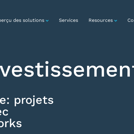
erçu des solutions
Services
Resources
Co
investissemen
e: projets
ec
orks